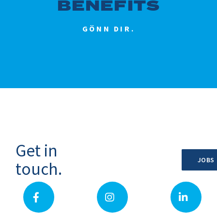
BENEFITS
GÖNN DIR.
Get in
JOBS
touch.