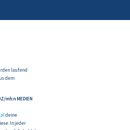
erden laufend
aus dem
NOZ/mh:n MEDIEN
al
deine
se. In jeder