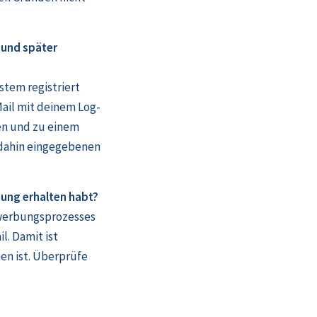
und später
tem registriert
Mail mit deinem Log-
sen und zu einem
 dahin eingegebenen
bung erhalten habt?
ewerbungsprozesses
l. Damit ist
en ist. Überprüfe