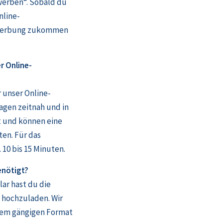
werben“. Sobald du
nline-
ewerbung zukommen
r Online-
 unser Online-
agen zeitnah und in
 und können eine
ten. Für das
10 bis 15 Minuten.
enötigt?
r hast du die
 hochzuladen. Wir
einem gängigen Format