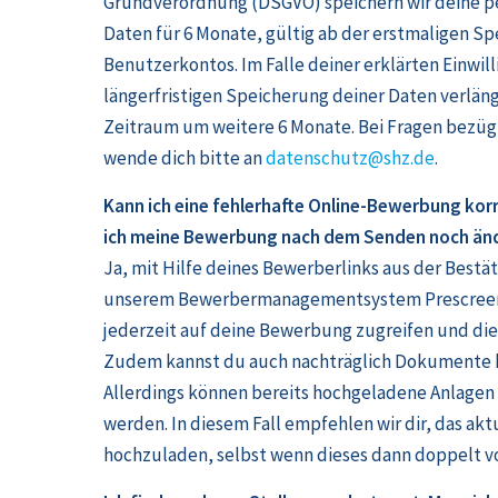
Grundverordnung (DSGVO) speichern wir deine 
Daten für 6 Monate, gültig ab der erstmaligen S
Benutzerkontos. Im Falle deiner erklärten Einwil
längerfristigen Speicherung deiner Daten verläng
Zeitraum um weitere 6 Monate. Bei Fragen bezüg
wende dich bitte an
datenschutz@shz.de
.
Kann ich eine fehlerhafte Online-Bewerbung korr
ich meine Bewerbung nach dem Senden noch än
Ja, mit Hilfe deines Bewerberlinks aus der Bestä
unserem Bewerbermanagementsystem Prescreen
jederzeit auf deine Bewerbung zugreifen und die
Zudem kannst du auch nachträglich Dokumente 
Allerdings können bereits hochgeladene Anlagen 
werden. In diesem Fall empfehlen wir dir, das ak
hochzuladen, selbst wenn dieses dann doppelt vo