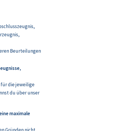
bschlusszeugnis,
rzeugnis,
eren Beurteilungen
Zeugnisse,
für die jeweilige
annst du über unser
 eine maximale
hen Gründen nicht