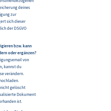
personenbezogenen
peicherung deines
ligung zur
ert sich dieser
lich der DSGVO
igieren bzw. kann
dern oder ergänzen?
tigungsemail von
, kannst du
se verändern.
hochladen.
nicht gelöscht
tualisierte Dokument
rhanden ist.