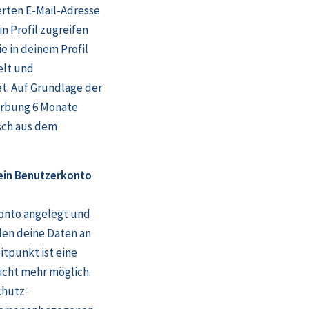
erten E-Mail-Adresse
n Profil zugreifen
e in deinem Profil
elt und
. Auf Grundlage der
erbung 6 Monate
sch aus dem
ein Benutzerkonto
konto angelegt und
den deine Daten an
tpunkt ist eine
icht mehr möglich.
chutz-