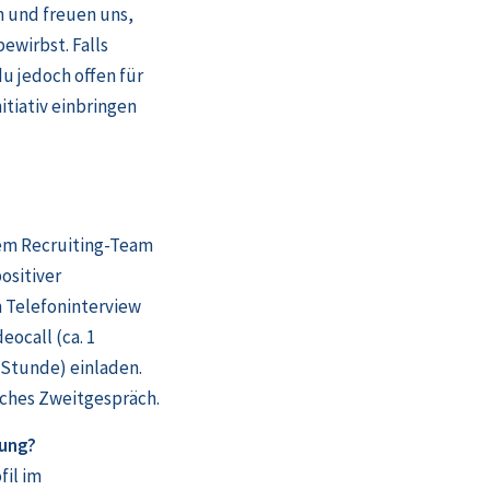
n und freuen uns,
ewirbst. Falls
du jedoch offen für
itiativ einbringen
em Recruiting-Team
ositiver
 Telefoninterview
eocall (ca. 1
 Stunde) einladen.
liches Zweitgespräch.
bung?
il im